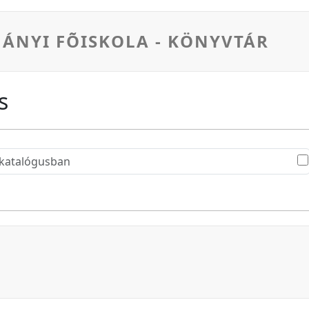
MÁNYI FÕISKOLA - KÖNYVTÁR
s